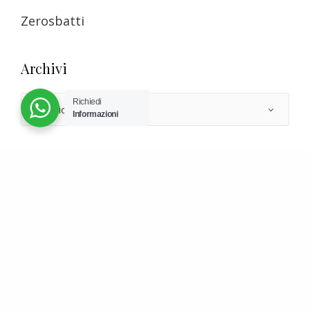
Zerosbatti
Archivi
Richiedi
Informazioni
Studio Legale Balconi
Piazza San Nazaro in Brolo, 15
20122 – Milano (MI)
Tel. 02 5832 1719
info@studiolegalebalconi.com